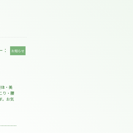
ー：
お知らせ
整体・美
こり・腰
instagram
す。お気
Facebook