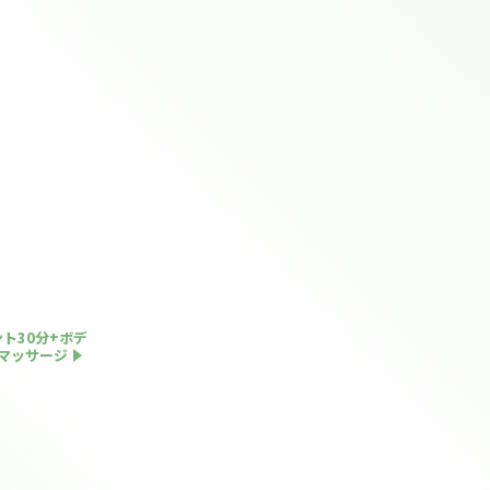
LINE
ト30分+ボデ
マッサージ