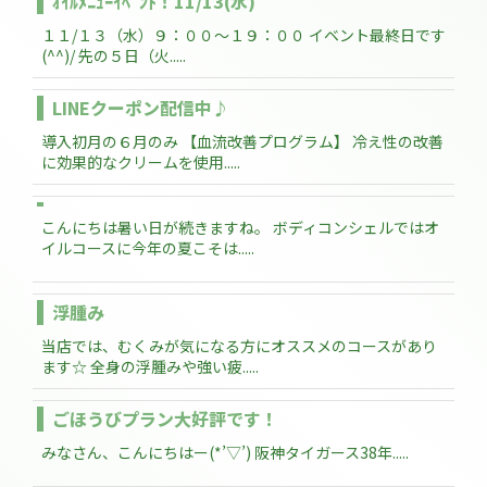
ｵｲﾙﾒﾆｭｰｲﾍﾞﾝﾄ！11/13(水)
１１/１３（水）９：００～１９：００ イベント最終日です
(^^)/ 先の５日（火.....
LINEクーポン配信中♪
導入初月の６月のみ 【血流改善プログラム】 冷え性の改善
に効果的なクリームを使用.....
こんにちは暑い日が続きますね。 ボディコンシェルではオ
イルコースに今年の夏こそは.....
浮腫み
当店では、むくみが気になる方にオススメのコースがあり
ます☆ 全身の浮腫みや強い疲.....
ごほうびプラン大好評です！
みなさん、こんにちはー(*’▽’) 阪神タイガース38年.....