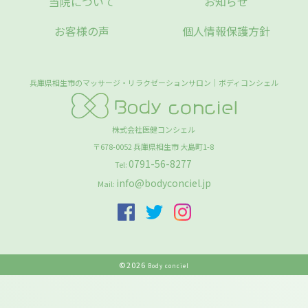
当院について
お知らせ
お客様の声
個人情報保護方針
兵庫県相生市のマッサージ・リラクゼーションサロン｜ボディコンシェル
株式会社医健コンシェル
〒678-0052
兵庫県
相生市
大島町1-8
0791-56-8277
Tel:
info@bodyconciel.jp
Mail:
©
2026
Body conciel