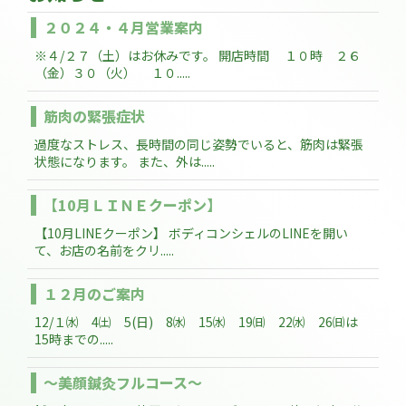
２０２４・４月営業案内
※４/２７（土）はお休みです。 開店時間 １０時 ２６
（金）３０（火） １０.....
筋肉の緊張症状
過度なストレス、長時間の同じ姿勢でいると、筋肉は緊張
状態になります。 また、外は.....
【10月ＬＩＮＥクーポン】
【10月LINEクーポン】 ボディコンシェルのLINEを開い
て、お店の名前をクリ.....
１２月のご案内
12/１㈬ 4㈯ 5(日) 8㈬ 15㈬ 19㈰ 22㈬ 26㈰は
15時までの.....
～美顔鍼灸フルコース～