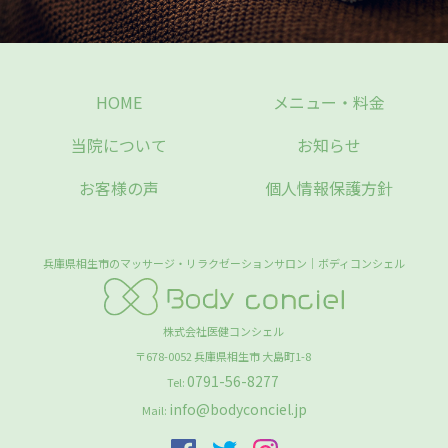
HOME
メニュー・料金
当院について
お知らせ
お客様の声
個人情報保護方針
兵庫県相生市のマッサージ・リラクゼーションサロン｜ボディコンシェル
株式会社医健コンシェル
〒678-0052
兵庫県
相生市
大島町1-8
0791-56-8277
Tel:
info@bodyconciel.jp
Mail: